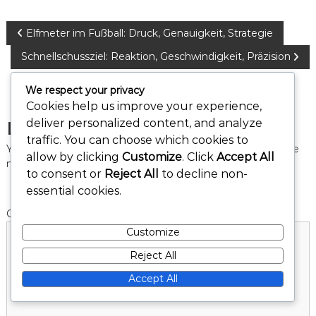
P
Elfmeter im Fußball: Druck, Genauigkeit, Strategie
Schnellschussziel: Reaktion, Geschwindigkeit, Präzision
o
We respect your privacy
s
Cookies help us improve your experience,
deliver personalized content, and analyze
Leave a Reply
t
traffic. You can choose which cookies to
Your email address will not be published.
Required fields are
n
allow by clicking
Customize
. Click
Accept All
marked
*
to consent or
Reject All
to decline non-
a
essential cookies.
Comment
*
v
Customize
i
Reject All
Accept All
g