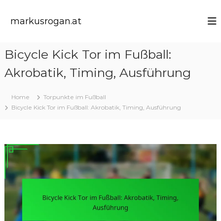
S
k
markusrogan.at
i
p
t
Bicycle Kick Tor im Fußball:
o
c
Akrobatik, Timing, Ausführung
o
n
t
Home
Torpunkte im Fußball
e
Bicycle Kick Tor im Fußball: Akrobatik, Timing, Ausführung
n
t