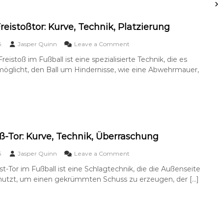
h
,
n
m
T
a
e
e
l
reistoßtor: Kurve, Technik, Platzierung
Z
c
e
i
h
r
o
6
Jasper Quinn
Leave a Comment
e
n
S
n
l
i
Freistoß im Fußball ist eine spezialisierte Technik, die es
c
C
:
k
h
möglicht, den Ball um Hindernisse, wie eine Abwehrmauer,
u
P
,
u
r
r
K
s
l
ä
o
s
i
z
n
T
n
i
t
o
g
s
r
r
F
i
o
:
r
-Tor: Kurve, Technik, Überraschung
o
l
W
e
n
l
i
i
o
,
6
Jasper Quinn
Leave a Comment
e
n
s
n
T
k
t
st-Tor im Fußball ist eine Schlagtechnik, die die Außenseite
A
e
e
o
nutzt, um einen gekrümmten Schuss zu erzeugen, der […]
u
c
l
ß
ß
h
,
t
e
n
P
o
n
i
r
r
f
k
ä