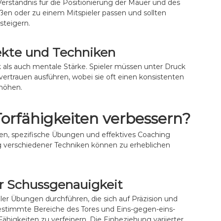
Verständnis für die Positionierung der Mauer und des
k
ießen oder zu einem Mitspieler passen und sollten
steigern.
ekte und Techniken
k als auch mentale Stärke. Spieler müssen unter Druck
stvertrauen ausführen, wobei sie oft einen konsistenten
rhöhen.
Torfähigkeiten verbessern?
ben, spezifische Übungen und effektives Coaching
g verschiedener Techniken können zu erheblichen
r Schussgenauigkeit
ler Übungen durchführen, die sich auf Präzision und
bestimmte Bereiche des Tores und Eins-gegen-eins-
ähigkeiten zu verfeinern. Die Einbeziehung variierter