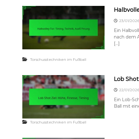
Halbvoll
23/01/202
Ein Halbvol
nach dem A
[…]
Torschusstechniken im Fußball
Lob Shot
22/01/202
Ein Lob-Sch
Ball mit ei
Torschusstechniken im Fußball