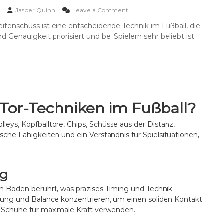
m
A
o
Jasper Quinn
Leave a Comment
i
n
n
n
t
itenschuss ist eine entscheidende Technik im Fußball, die
S
g
r
d Genauigkeit priorisiert und bei Spielern sehr beliebt ist.
e
,
i
i
Ü
e
t
b
b
e
e
Z
n
r
i
f
r
e
u
a
l
ß
s
 Tor-Techniken im Fußball?
:
s
c
K
c
h
r
leys, Kopfballtore, Chips, Schüsse aus der Distanz,
h
u
a
sche Fähigkeiten und ein Verständnis für Spielsituationen,
u
n
f
s
g
t
s
,
T
T
o
ng
e
r
c
den Boden berührt, was präzises Timing und Technik
:
h
K
nierung und Balance konzentrieren, um einen soliden Kontakt
n
o
er Schuhe für maximale Kraft verwenden.
i
n
k