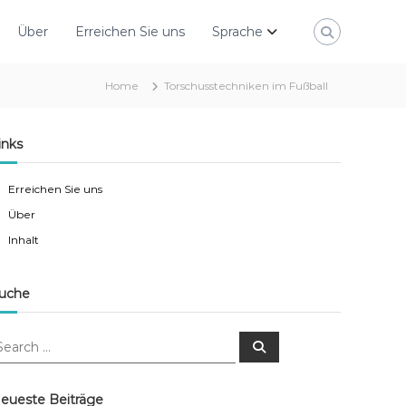
Über
Erreichen Sie uns
Sprache
Home
Torschusstechniken im Fußball
inks
Erreichen Sie uns
Über
Inhalt
uche
S
e
a
r
c
eueste Beiträge
h