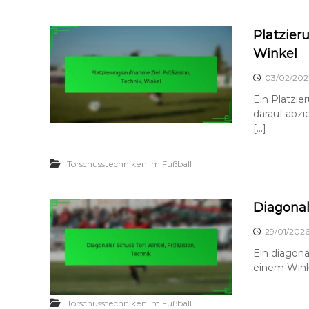
Platzier
Winkel
03/02/202
Ein Platzie
darauf abzi
[…]
Torschusstechniken im Fußball
Diagonal
29/01/202
Ein diagona
einem Winkel
Torschusstechniken im Fußball