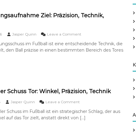
s
c
e
h
-
ungsaufnahme Ziel: Präzision, Technik,
f
S
o
c
r
h
o
6
Jasper Quinn
Leave a Comment
:
u
n
s
rungsschuss im Fußball ist eine entscheidende Technik, die
P
s
elt, den Ball präzise in einen bestimmten Bereich des Tores
l
Z
a
i
t
e
K
z
l
i
:
e
P
r
l
u
a
er Schuss Tor: Winkel, Präzision, Technik
n
t
g
z
o
6
Jasper Quinn
Leave a Comment
s
i
n
a
ler Schuss im Fußball ist ein strategischer Schlag, der aus
e
D
A
u
 auf das Tor zielt, anstatt direkt von […]
r
i
f
u
a
n
n
g
a
g
o