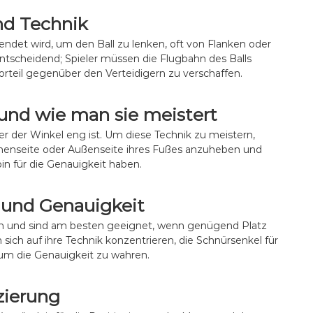
t
,
r
und Technik
D
o
u
l
endet wird, um den Ball zu lenken, oft von Flanken oder
r
l
 entscheidend; Spieler müssen die Flugbahn des Balls
c
e
orteil gegenüber den Verteidigern zu verschaffen.
h
,
z
G
i
e
und wie man sie meistert
e
n
h
a
er der Winkel eng ist. Um diese Technik zu meistern,
e
u
 Innenseite oder Außenseite ihres Fußes anzuheben und
n
i
pin für die Genauigkeit haben.
g
k
e
t und Genauigkeit
i
t
en und sind am besten geeignet, wenn genügend Platz
,
 sich auf ihre Technik konzentrieren, die Schnürsenkel für
T
 um die Genauigkeit zu wahren.
e
c
h
zierung
n
i