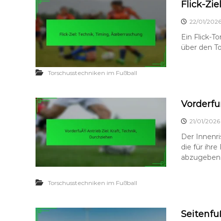
Flick-Zi
22/01/202
Ein Flick-To
über den To
Torschusstechniken im Fußball
Vorderfu
21/01/2026
Der Innenri
die für ihre
abzugeben.
Torschusstechniken im Fußball
Seitenfu