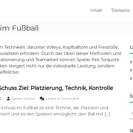
Inhalt
Titelseite
im Fußball
n Techniken, darunter Volleys, Kopfballtore und Freistöße,
L
Bewusstsein erfordern. Durch das Üben dieser Methoden und
sitionierung und Teamarbeit können Spieler ihre Torquote
en steigert nicht nur die individuelle Leistung, sondern
feld bei.
chuss Ziel: Platzierung, Technik, Kontrolle
S
o
6
Jasper Quinn
Leave a Comment
n
-Schuss im Fußball ist eine Technik, die Präzision und
F
S
etont und es den Spielern ermöglicht, den Ball mit […]
i
e
n
a
e
r
s
N