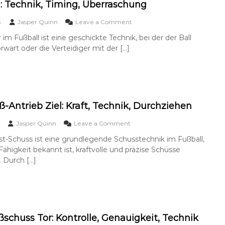
Z
g
el: Technik, Timing, Überraschung
r
g
i
a
,
e
o
6
Jasper Quinn
Leave a Comment
s
T
l
n
c
e
r im Fußball ist eine geschickte Technik, bei der der Ball
:
F
h
c
H
rwart oder die Verteidiger mit der […]
l
u
h
ö
i
n
n
h
c
g
i
e
k
k
,
-
,
F
Z
A
i
i
ß-Antrieb Ziel: Kraft, Technik, Durchziehen
u
n
e
s
e
l
o
Jasper Quinn
Leave a Comment
f
s
:
n
ü
s
st-Schuss ist eine grundlegende Schusstechnik im Fußball,
T
V
h
e
e
 Fähigkeit bekannt ist, kraftvolle und präzise Schüsse
o
r
,
c
r
 Durch […]
u
T
h
d
n
i
n
e
g
m
i
r
i
k
f
n
,
u
g
T
ß
ßschuss Tor: Kontrolle, Genauigkeit, Technik
i
-