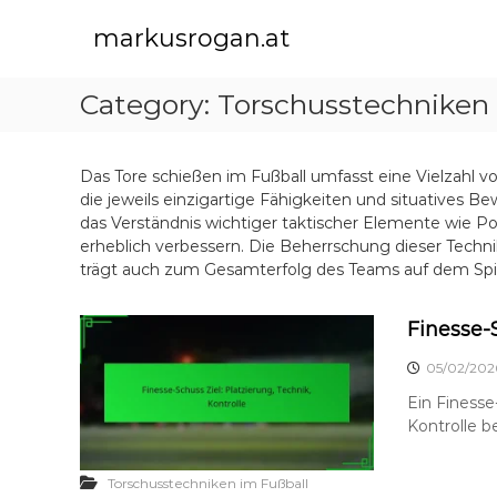
S
k
markusrogan.at
i
p
Category:
Torschusstechniken 
t
o
c
o
Das Tore schießen im Fußball umfasst eine Vielzahl vo
n
die jeweils einzigartige Fähigkeiten und situatives 
t
das Verständnis wichtiger taktischer Elemente wie Po
e
erheblich verbessern. Die Beherrschung dieser Technik
n
trägt auch zum Gesamterfolg des Teams auf dem Spiel
t
Finesse-S
05/02/202
Ein Finesse
Kontrolle b
Torschusstechniken im Fußball