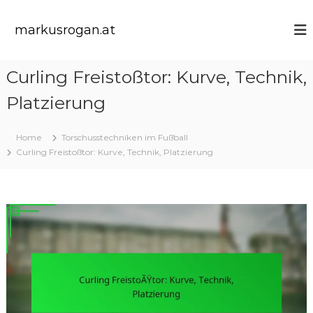
S
k
markusrogan.at
i
p
t
Curling Freistoßtor: Kurve, Technik,
o
c
Platzierung
o
n
t
Home
Torschusstechniken im Fußball
e
Curling Freistoßtor: Kurve, Technik, Platzierung
n
t