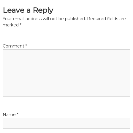
Leave a Reply
t
Your email address will not be published.
Required fields are
n
marked
*
a
Comment
*
v
i
g
a
t
Name
*
i
o