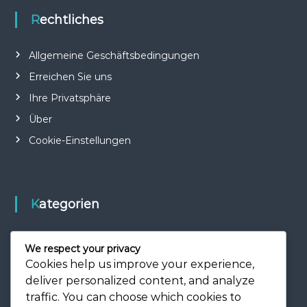
Rechtliches
Allgemeine Geschäftsbedingungen
Erreichen Sie uns
Ihre Privatsphäre
Über
Cookie-Einstellungen
Kategorien
Berühmte Tore in der Fußballgeschichte
We respect your privacy
Torpunkte im Fußball
Cookies help us improve your experience,
deliver personalized content, and analyze
Torschusstechniken im Fußball
traffic. You can choose which cookies to