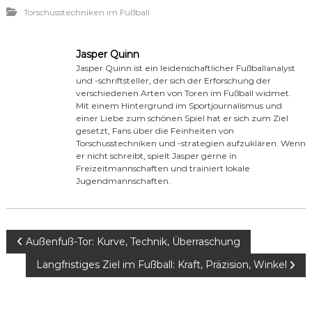
Torschusstechniken im Fußball
Jasper Quinn
Jasper Quinn ist ein leidenschaftlicher Fußballanalyst
und -schriftsteller, der sich der Erforschung der
verschiedenen Arten von Toren im Fußball widmet.
Mit einem Hintergrund im Sportjournalismus und
einer Liebe zum schönen Spiel hat er sich zum Ziel
gesetzt, Fans über die Feinheiten von
Torschusstechniken und -strategien aufzuklären. Wenn
er nicht schreibt, spielt Jasper gerne in
Freizeitmannschaften und trainiert lokale
Jugendmannschaften.
P
Außenfuß-Tor: Kurve, Technik, Überraschung
Langfristiges Ziel im Fußball: Kraft, Präzision, Winkel
o
s