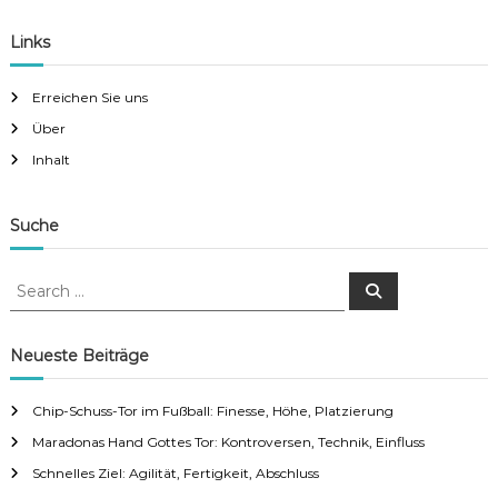
Links
Erreichen Sie uns
Über
Inhalt
Suche
S
S
e
e
a
a
r
c
r
Neueste Beiträge
h
c
h
Chip-Schuss-Tor im Fußball: Finesse, Höhe, Platzierung
f
Maradonas Hand Gottes Tor: Kontroversen, Technik, Einfluss
o
r
Schnelles Ziel: Agilität, Fertigkeit, Abschluss
: