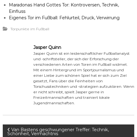
Maradonas Hand Gottes Tor: Kontroversen, Technik,
Einfluss
Eigenes Tor im Fußball: Fehlurteil, Druck, Verwirrung
Torpunkte im Fußball
Jasper Quinn
Jasper Quinn ist ein leidenschaftlicher Fußballanalyst
und -schriftsteller, der sich der Erforschung der
verschiedenen Arten von Toren im Fußball widmet.
Mit einem Hintergrund im Sportjournalismus und
einer Liebe zum schönen Spiel hat er sich zum Ziel
gesetzt, Fans über die Feinheiten von
Torschusstechniken und -strategien aufzuklären. Wenn
er nicht schreibt, spielt Jasper gerne in
Freizeitmannschaften und trainiert lokale
Jugendmannschaften.
P
Van Bastens geschwungener Treffer: Technik,
Schönheit, Vermächtnis