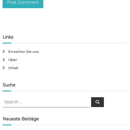
Links
Erreichen Sie uns
Über
Inhalt
Suche
S
S
e
e
a
a
r
c
r
Neueste Beiträge
h
c
h