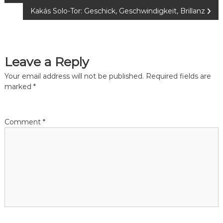
o
Kakás Solo-Tor: Geschick, Geschwindigkeit, Brillanz
s
t
Leave a Reply
n
Your email address will not be published.
Required fields are
marked
*
a
v
Comment
*
i
g
a
t