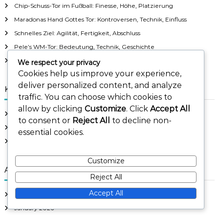
Chip-Schuss-Tor im Fußball: Finesse, Höhe, Platzierung
f
Maradonas Hand Gottes Tor: Kontroversen, Technik, Einfluss
o
r
Schnelles Ziel: Agilität, Fertigkeit, Abschluss
:
Pele’s WM-Tor: Bedeutung, Technik, Geschichte
Finesse-Schuss Ziel: Platzierung, Technik, Kontrolle
We respect your privacy
Cookies help us improve your experience,
deliver personalized content, and analyze
Kategorien
traffic. You can choose which cookies to
allow by clicking
Customize
. Click
Accept All
Berühmte Tore in der Fußballgeschichte
to consent or
Reject All
to decline non-
Torpunkte im Fußball
essential cookies.
Torschusstechniken im Fußball
Customize
Archiv
Reject All
Accept All
February 2026
January 2026