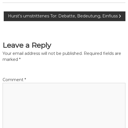
P
Hurst’s umstrittenes Tor: Debatte, Bedeutung, Einfluss
o
s
Leave a Reply
t
Your email address will not be published.
Required fields are
marked
*
n
a
Comment
*
v
i
g