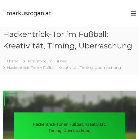
S
k
markusrogan.at
i
p
t
Hackentrick-Tor im Fußball:
o
c
Kreativität, Timing, Überraschung
o
n
t
Home
Torpunkte im Fußball
e
Hackentrick-Tor im Fußball: Kreativität, Timing, Überraschung
n
t