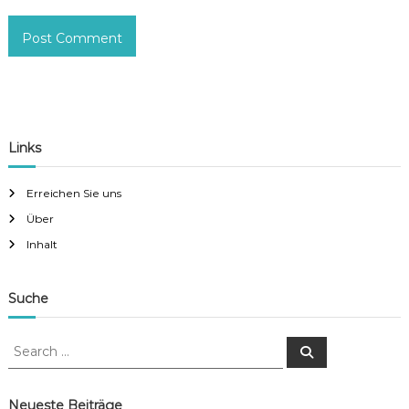
Links
Erreichen Sie uns
Über
Inhalt
Suche
S
S
e
e
a
a
r
c
r
Neueste Beiträge