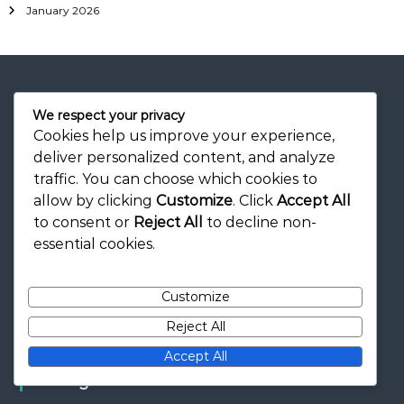
January 2026
We respect your privacy
Cookies help us improve your experience,
Rechtliches
deliver personalized content, and analyze
traffic. You can choose which cookies to
Allgemeine Geschäftsbedingungen
allow by clicking
Customize
. Click
Accept All
Erreichen Sie uns
to consent or
Reject All
to decline non-
Ihre Privatsphäre
essential cookies.
Über
Cookie-Einstellungen
Customize
Reject All
Accept All
Kategorien