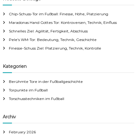
h
c
h
Chip-Schuss-Tor im Fußball: Finesse, Höhe, Platzierung
f
Maradonas Hand Gottes Tor: Kontroversen, Technik, Einfluss
o
r
Schnelles Ziel: Agilität, Fertigkeit, Abschluss
:
Pele’s WM-Tor: Bedeutung, Technik, Geschichte
Finesse-Schuss Ziel: Platzierung, Technik, Kontrolle
Kategorien
Berühmte Tore in der Fußballgeschichte
Torpunkte im Fußball
Torschusstechniken im Fußball
Archiv
February 2026