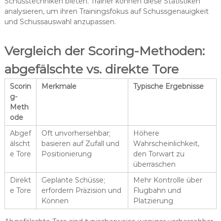
Schusstechniken bieten. Trainer können diese Statistiken
analysieren, um ihren Trainingsfokus auf Schussgenauigkeit
und Schussauswahl anzupassen.
Vergleich der Scoring-Methoden:
abgefälschte vs. direkte Tore
Scorin
Merkmale
Typische Ergebnisse
g-
Meth
ode
Abgef
Oft unvorhersehbar;
Höhere
älscht
basieren auf Zufall und
Wahrscheinlichkeit,
e Tore
Positionierung
den Torwart zu
überraschen
Direkt
Geplante Schüsse;
Mehr Kontrolle über
e Tore
erfordern Präzision und
Flugbahn und
Können
Platzierung