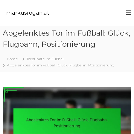
S
k
markusrogan.at
i
p
t
Abgelenktes Tor im Fußball: Glück,
o
c
Flugbahn, Positionierung
o
n
t
Home
Torpunkte im Fußball
e
Abgelenktes Tor im Fußball: Glück, Flugbahn, Positionierung
n
t