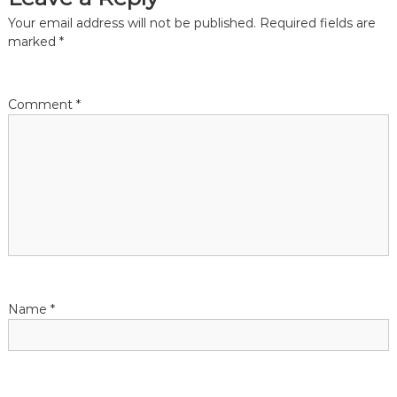
t
Your email address will not be published.
Required fields are
n
marked
*
a
Comment
*
v
i
g
a
t
Name
*
i
o