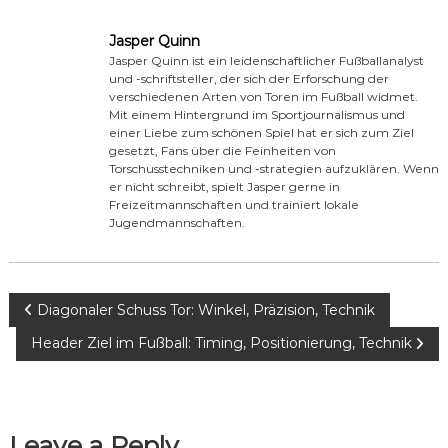
Jasper Quinn
Jasper Quinn ist ein leidenschaftlicher Fußballanalyst
und -schriftsteller, der sich der Erforschung der
verschiedenen Arten von Toren im Fußball widmet.
Mit einem Hintergrund im Sportjournalismus und
einer Liebe zum schönen Spiel hat er sich zum Ziel
gesetzt, Fans über die Feinheiten von
Torschusstechniken und -strategien aufzuklären. Wenn
er nicht schreibt, spielt Jasper gerne in
Freizeitmannschaften und trainiert lokale
Jugendmannschaften.
P
Diagonaler Schuss Tor: Winkel, Präzision, Technik
Header Ziel im Fußball: Timing, Positionierung, Technik
o
s
Leave a Reply