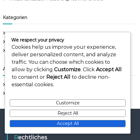
Kategorien
Berühmte Tore in der Fußballgeschichte
We respect your privacy
Torpunkte im Fußball
Cookies help us improve your experience,
Torschusstechniken im Fußball
deliver personalized content, and analyze
traffic. You can choose which cookies to
Archiv
allow by clicking
Customize
. Click
Accept All
to consent or
Reject All
to decline non-
essential cookies.
February 2026
January 2026
Customize
Reject All
Accept All
Rechtliches