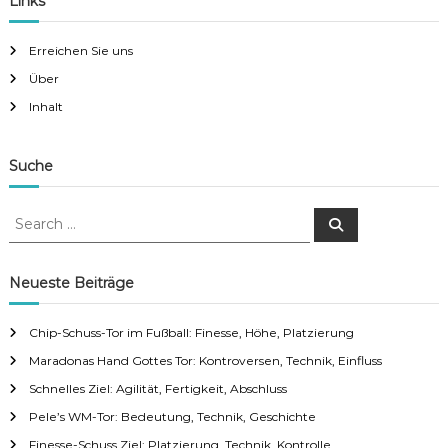
Links
Erreichen Sie uns
Über
Inhalt
Suche
S
S
e
e
a
a
r
c
r
Neueste Beiträge
h
c
h
Chip-Schuss-Tor im Fußball: Finesse, Höhe, Platzierung
f
Maradonas Hand Gottes Tor: Kontroversen, Technik, Einfluss
o
r
Schnelles Ziel: Agilität, Fertigkeit, Abschluss
:
Pele’s WM-Tor: Bedeutung, Technik, Geschichte
Finesse-Schuss Ziel: Platzierung, Technik, Kontrolle