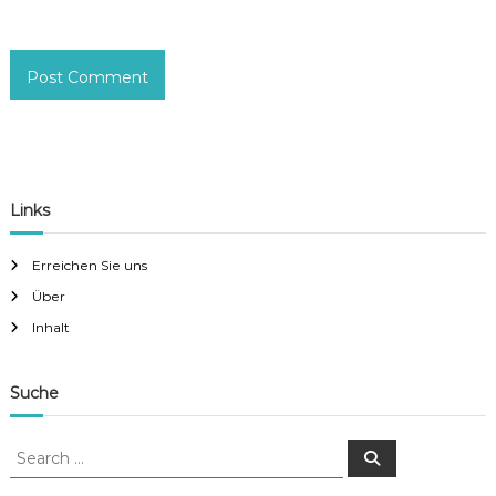
Links
Erreichen Sie uns
Über
Inhalt
Suche
S
S
e
e
a
a