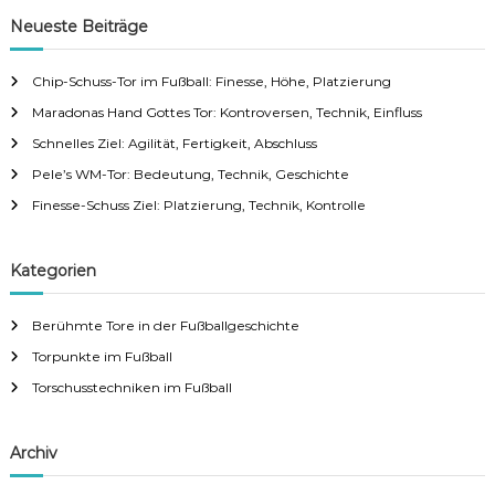
r
c
r
Neueste Beiträge
h
c
h
Chip-Schuss-Tor im Fußball: Finesse, Höhe, Platzierung
f
Maradonas Hand Gottes Tor: Kontroversen, Technik, Einfluss
o
r
Schnelles Ziel: Agilität, Fertigkeit, Abschluss
:
Pele’s WM-Tor: Bedeutung, Technik, Geschichte
Finesse-Schuss Ziel: Platzierung, Technik, Kontrolle
Kategorien
Berühmte Tore in der Fußballgeschichte
Torpunkte im Fußball
Torschusstechniken im Fußball
Archiv