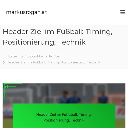
S
k
markusrogan.at
i
p
t
Header Ziel im Fußball: Timing,
o
c
Positionierung, Technik
o
n
t
Home
Torpunkte im Fußball
e
Header Ziel im Fußball: Timing, Positionierung, Technik
n
t